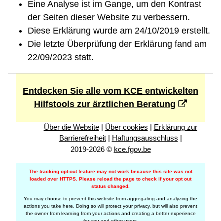
Eine Analyse ist im Gange, um den Kontrast
der Seiten dieser Website zu verbessern.
Diese Erklärung wurde am 24/10/2019 erstellt.
Die letzte Überprüfung der Erklärung fand am
22/09/2023 statt.
Entdecken Sie alle vom KCE entwickelten
Hilfstools zur ärztlichen Beratung
Über die Website
|
Über cookies
|
Erklärung zur
Barrierefreiheit
|
Haftungsausschluss
|
2019-2026 ©
kce.fgov.be
The tracking opt-out feature may not work because this site was not
loaded over HTTPS. Please reload the page to check if your opt out
status changed.
You may choose to prevent this website from aggregating and analyzing the
actions you take here. Doing so will protect your privacy, but will also prevent
the owner from learning from your actions and creating a better experience
for you and other users.