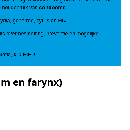
p het gebruik van
condooms
.
dia, gonorroe, syfilis en HIV.
ils over besmetting, preventie en mogelijke
rmatie,
klik HIER
um en farynx)