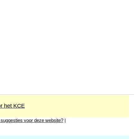
or het KCE
 suggesties voor deze website?
|