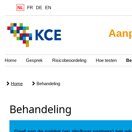
NL
FR
DE
EN
Aanp
Home
Gesprek
Risicobeoordeling
Hoe testen
Be
Home
Behandeling
Behandeling
Geef aan de patiënt (en zijn/haar partners) het a