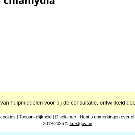
n chlamydia
 van hulpmiddelen voor bij de consultatie, ontwikkeld do
 cookies
|
Toegankelijkheid
|
Disclaimer
|
Hebt u opmerkingen over of
2019-2026 ©
kce.fgov.be