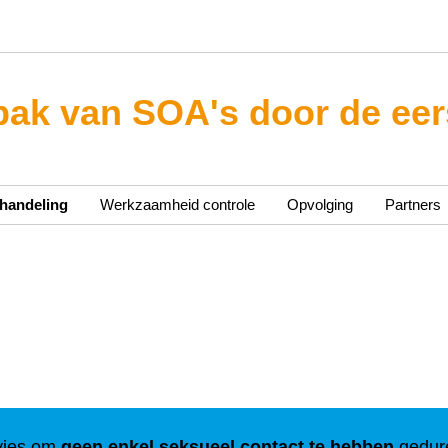
ak van SOA's door de eers
handeling
Werkzaamheid controle
Opvolging
Partners
dvies om
geen enkel seksueel contact te hebben
gedure