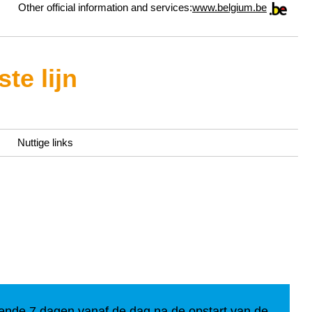
Other official information and services:
www.belgium.be
te lijn
Nuttige links
nde 7 dagen vanaf de dag na de opstart van de