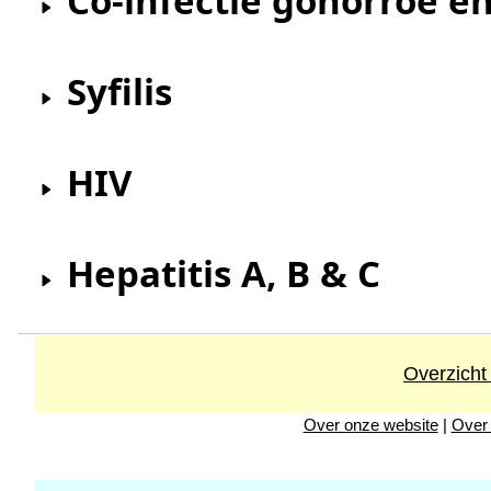
Co-infectie gonorroe e
Syfilis
HIV
Hepatitis A, B & C
Overzicht
Over onze website
|
Over