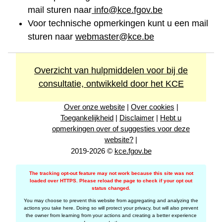
mail sturen naar
info@kce.fgov.be
Voor technische opmerkingen kunt u een mail
sturen naar
webmaster@kce.be
Overzicht van hulpmiddelen voor bij de
consultatie, ontwikkeld door het KCE
Over onze website
|
Over cookies
|
Toegankelijkheid
|
Disclaimer
|
Hebt u
opmerkingen over of suggesties voor deze
website?
|
2019-2026 ©
kce.fgov.be
The tracking opt-out feature may not work because this site was not
loaded over HTTPS. Please reload the page to check if your opt out
status changed.
You may choose to prevent this website from aggregating and analyzing the
actions you take here. Doing so will protect your privacy, but will also prevent
the owner from learning from your actions and creating a better experience