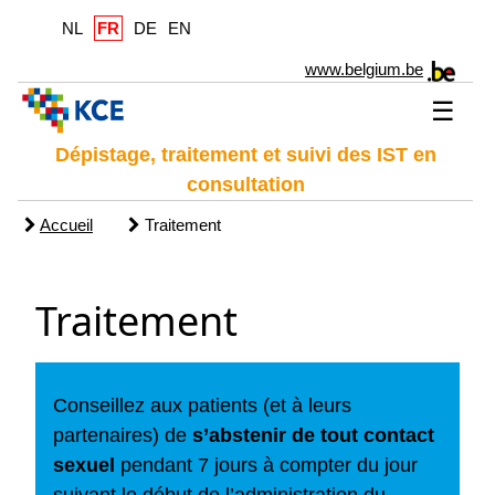
NL
FR
DE
EN
www.belgium.be
☰
Dépistage, traitement et suivi des IST en
consultation
Accueil
Traitement
Traitement
Conseillez aux patients (et à leurs
partenaires) de
s’abstenir de tout contact
sexuel
pendant 7 jours à compter du jour