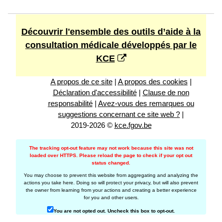
Découvrir l'ensemble des outils d’aide à la
consultation médicale développés par le
KCE
A propos de ce site
|
A propos des cookies
|
Déclaration d'accessibilité
|
Clause de non
responsabilité
|
Avez-vous des remarques ou
suggestions concernant ce site web ?
|
2019-2026 ©
kce.fgov.be
The tracking opt-out feature may not work because this site was not
loaded over HTTPS. Please reload the page to check if your opt out
status changed.
You may choose to prevent this website from aggregating and analyzing the
actions you take here. Doing so will protect your privacy, but will also prevent
the owner from learning from your actions and creating a better experience
for you and other users.
You are not opted out. Uncheck this box to opt-out.